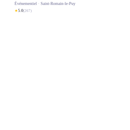
Événementiel ·
Saint-Romain-le-Puy
★
5.0
(
267
)