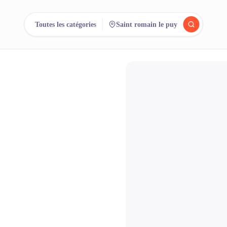
Toutes les catégories
Saint romain le puy
rchez.
Comparez.
Lo
500+ loueurs. Une seule recherche.