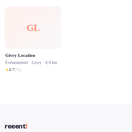
GL
Givry Location
Événementiel ·
Givry
· 0.0 km
★
4.7
(
73
)
reeent
!