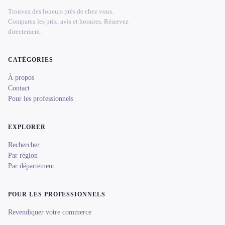
Trouvez des loueurs près de chez vous.
Comparez les prix, avis et horaires. Réservez
directement.
CATÉGORIES
À propos
Contact
Pour les professionnels
EXPLORER
Rechercher
Par région
Par département
POUR LES PROFESSIONNELS
Revendiquer votre commerce