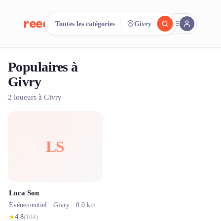
reeent!
Toutes les catégories
Givry
EN
Populaires à
Cherchez.
Comparez.
Givry
Louez.
2 loueurs à Givry
500+ loueurs. Une seule recherche.
LS
Loca Son
Événementiel ·
Givry
· 0.0 km
★
4.8
(
104
)