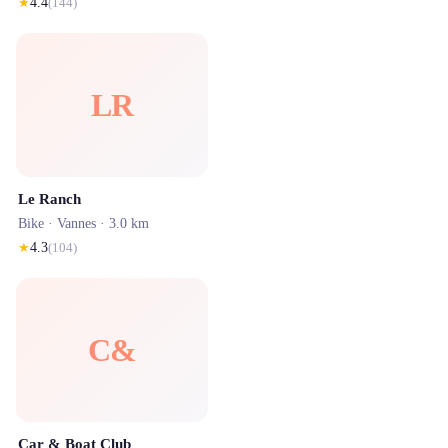
★
4.4
(
144
)
LR
Le Ranch
Bike ·
Vannes
· 3.0 km
★
4.3
(
104
)
C&
Car & Boat Club