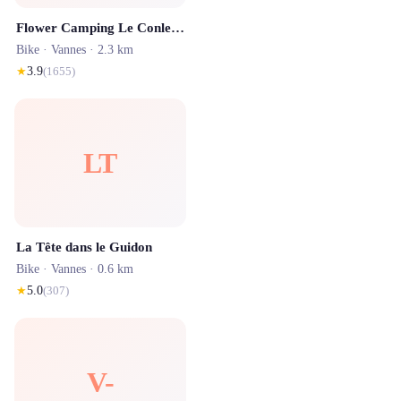
Flower Camping Le Conleau | Camping 4 étoiles Vannes
Bike ·
Vannes
· 2.3 km
★
3.9
(
1655
)
LT
La Tête dans le Guidon
Bike ·
Vannes
· 0.6 km
★
5.0
(
307
)
V-