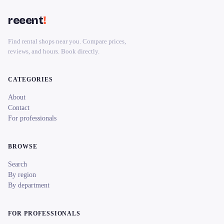
reeent
!
Find rental shops near you. Compare prices,
reviews, and hours. Book directly.
CATEGORIES
About
Contact
For professionals
BROWSE
Search
By region
By department
FOR PROFESSIONALS