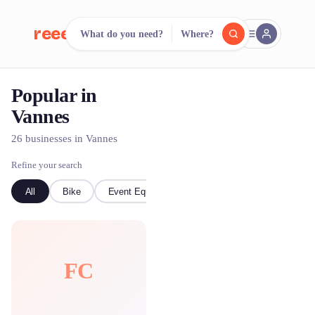
reeent!
What do you need?
Where?
FR
Popular in
reeent!
Search.
Compare.
Vannes
500+ rental shops. One search.
26 businesses in Vannes
Refine your search
All
Bike
Event Equipment
kayak
Boat
FC