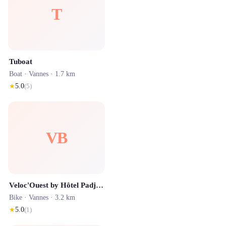
T
Tuboat
Boat ·
Vannes
· 1.7 km
★
5.0
(
5
)
VB
Veloc'Ouest by Hôtel Padja - Livraison de vélos à VANNES
Bike ·
Vannes
· 3.2 km
★
5.0
(
1
)