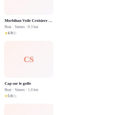
Morbihan Voile Croisiere - Location bateau avec skipper - Bretagne - Golfe Morbihan - Baie de quiberon - Vilaine
Boat ·
Vannes
· 0.3 km
★
4.9
(
8
)
CS
Cap sur le golfe
Boat ·
Vannes
· 1.0 km
★
5.0
(
5
)