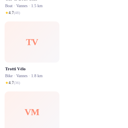
Boat ·
Vannes
· 1.5 km
★
4.7
(
48
)
TV
Trotti Vélo
Bike ·
Vannes
· 1.8 km
★
4.7
(
36
)
VM