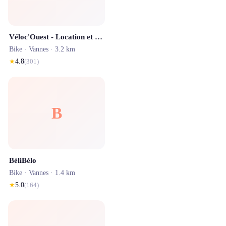
Véloc'Ouest - Location et Livraison de vélo en itinérance
Bike ·
Vannes
· 3.2 km
★
4.8
(
301
)
B
BéliBélo
Bike ·
Vannes
· 1.4 km
★
5.0
(
164
)