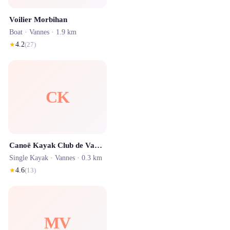
Voilier Morbihan
Boat ·
Vannes
· 1.9 km
★
4.2
(
27
)
CK
Canoë Kayak Club de Vannes
Single Kayak ·
Vannes
· 0.3 km
★
4.6
(
13
)
MV