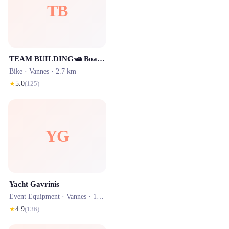
TB
TEAM BUILDING🛥️ Boat en scène
Bike ·
Vannes
· 2.7 km
★
5.0
(
125
)
YG
Yacht Gavrinis
Event Equipment ·
Vannes
· 1.4 km
★
4.9
(
136
)