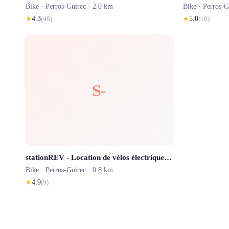
Bike ·
Perros-Guirec
· 2.0 km
Bike ·
Perros-G
★
4.3
(
48
)
★
5.0
(
10
)
S-
stationREV - Location de vélos électriques en libre-service
Bike ·
Perros-Guirec
· 0.8 km
★
4.9
(
9
)