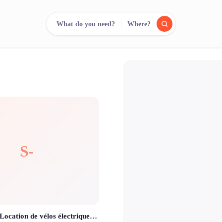
What do you need?
Where?
reee
arch.
Compare.
500+ rental shops. One search.
S-
stationREV - Location de vélos électriques en libre-service