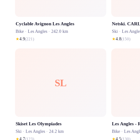
Cyclable Avignon Les Angles
Netski. CAR
Bike ·
Les Angles
· 242.0 km
Ski ·
Les Angle
★
4.9
(
221
)
★
4.8
(
150
)
SL
Skiset Les Olympiades
Les Angles -
Ski ·
Les Angles
· 24.2 km
Bike ·
Les Angl
★
4.7
(
123
)
★
4.5
(
130
)