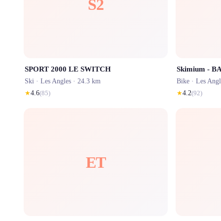
S2
SPORT 2000 LE SWITCH
Skimium - B
Ski ·
Les Angles
· 24.3 km
Bike ·
Les Angl
★
4.6
(
85
)
★
4.2
(
92
)
ET