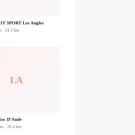
LIT SPORT Les Angles
s
· 24.3 km
LA
 Roc D'Aude
es
· 26.4 km