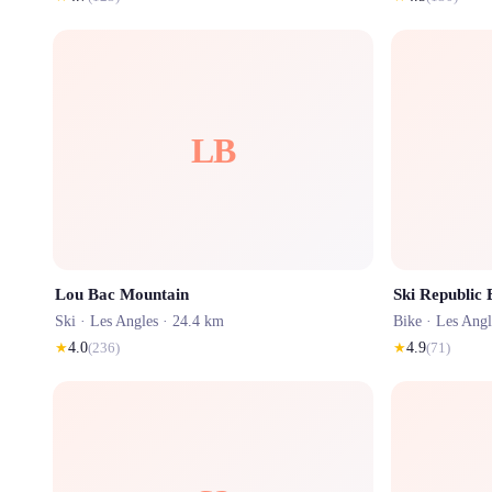
LB
Lou Bac Mountain
Ski ·
Les Angles
· 24.4 km
Bike ·
Les Angl
★
4.0
(
236
)
★
4.9
(
71
)