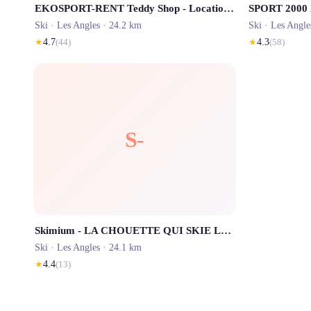
EKOSPORT-RENT Teddy Shop - Location ski Les Angles
SPORT 2000
Ski ·
Les Angles
· 24.2 km
Ski ·
Les Angle
★
4.7
(
44
)
★
4.3
(
58
)
S-
Skimium - LA CHOUETTE QUI SKIE Les Angles
Ski ·
Les Angles
· 24.1 km
★
4.4
(
13
)