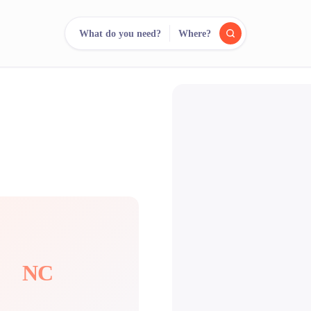
What do you need?
Where?
reee
arch.
Compare.
500+ rental shops. One search.
NC