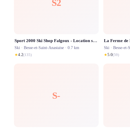
S2
Sport 2000 Ski Shop Falgoux - Location ski Super Besse
La Ferme de R
Ski ·
Besse-et-Saint-Anastaise
· 0.7 km
Ski ·
Besse-et-S
★
4.2
(
135
)
★
5.0
(
59
)
S-