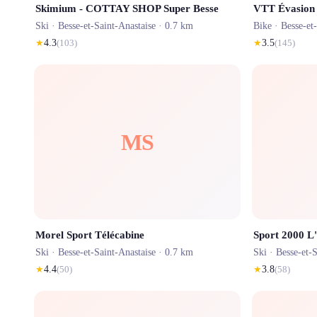
Skimium - COTTAY SHOP Super Besse
VTT Évasion
Ski ·
Besse-et-Saint-Anastaise
· 0.7 km
Bike ·
Besse-et
★
4.3
(
103
)
★
3.5
(
145
)
MS
Morel Sport Télécabine
Sport 2000 L'
Ski ·
Besse-et-Saint-Anastaise
· 0.7 km
Ski ·
Besse-et-S
★
4.4
(
50
)
★
3.8
(
58
)