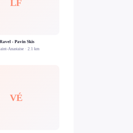
LF
avel - Pavin Skis
aint-Anastaise
· 2.1 km
VÉ