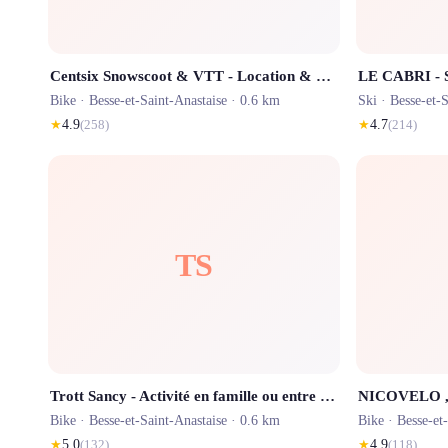
Centsix Snowscoot & VTT - Location & Vente
Bike ·
Besse-et-Saint-Anastaise
· 0.6 km
Ski ·
Besse-et-S
★
4.9
(
258
)
★
4.7
(
214
)
TS
Trott Sancy - Activité en famille ou entre amis
NICOVELO , 
Bike ·
Besse-et-Saint-Anastaise
· 0.6 km
Bike ·
Besse-et
★
5.0
(
132
)
★
4.9
(
118
)