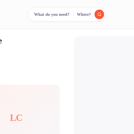
What do you need?
Where?
e
reee
arch.
Compare.
500+ rental shops. One search.
LC