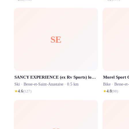
SE
SANCY EXPERIENCE (ex Rv Sports) location ski Super Besse
Ski ·
Besse-et-Saint-Anastaise
· 0.5 km
Bike ·
Besse-et
★
4.6
(
127
)
★
4.8
(
98
)