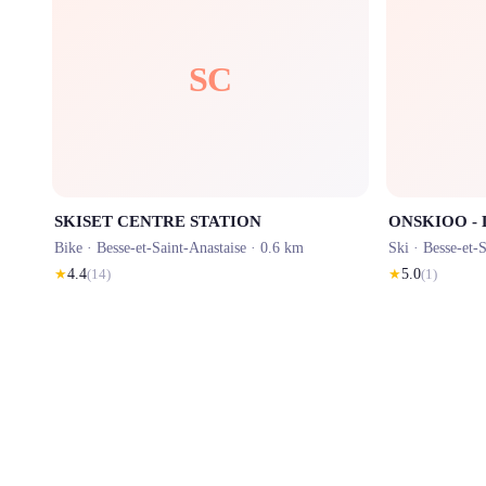
SC
SKISET CENTRE STATION
Bike ·
Besse-et-Saint-Anastaise
· 0.6 km
Ski ·
Besse-et-S
★
4.4
(
14
)
★
5.0
(
1
)