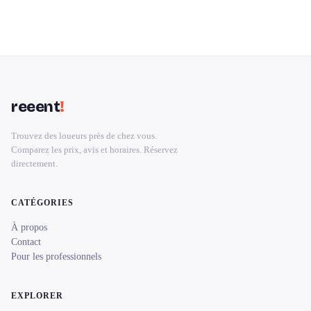
reeent
!
Trouvez des loueurs près de chez vous.
Comparez les prix, avis et horaires. Réservez
directement.
CATÉGORIES
À propos
Contact
Pour les professionnels
EXPLORER