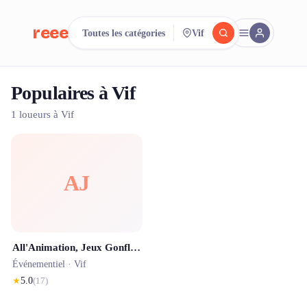
reeent!
Toutes les catégories
Vif
EN
Populaires à Vif
Cherchez.
Comparez.
1 loueurs à Vif
Louez.
500+ loueurs. Une seule recherche.
AJ
All'Animation, Jeux Gonflables et matériel évènementiel
Événementiel ·
Vif
★
5.0
(
17
)