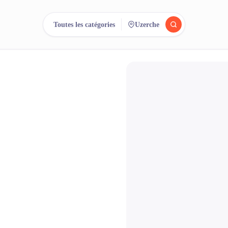
Toutes les catégories
Uzerche
rchez.
Comparez.
Lo
500+ loueurs. Une seule recherche.