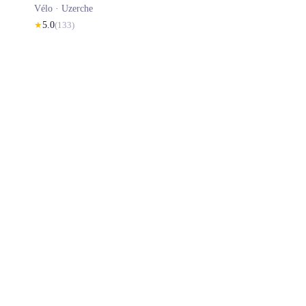
Vélo ·
Uzerche
★
5.0
(
133
)