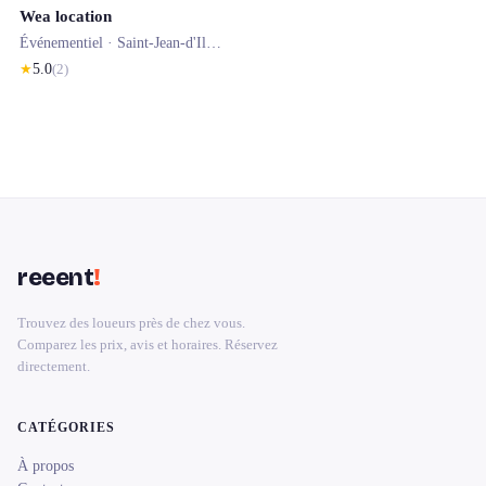
Wea location
Événementiel ·
Saint-Jean-d'Illac
· 0.2 km
★
5.0
(
2
)
reeent
!
Trouvez des loueurs près de chez vous.
Comparez les prix, avis et horaires. Réservez
directement.
CATÉGORIES
À propos