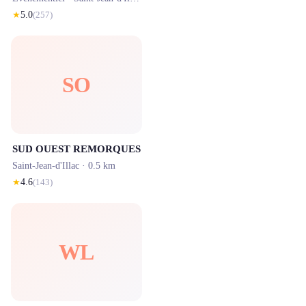
★
5.0
(
257
)
SO
SUD OUEST REMORQUES
Saint-Jean-d'Illac
· 0.5 km
★
4.6
(
143
)
WL