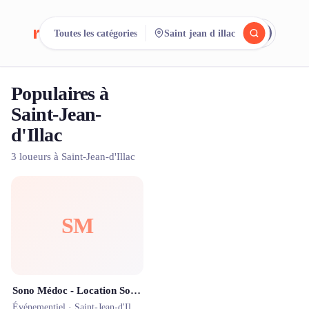
reeent!
Toutes les catégories
Saint jean d illac
EN
Populaires à
Cherchez.
Comparez.
Saint-Jean-
Louez.
d'Illac
3 loueurs à Saint-Jean-d'Illac
500+ loueurs. Une seule recherche.
SM
Sono Médoc - Location Sono à Bordeaux - Prestataire en audiovisuel
Événementiel ·
Saint-Jean-d'Illac
· 0.5 km