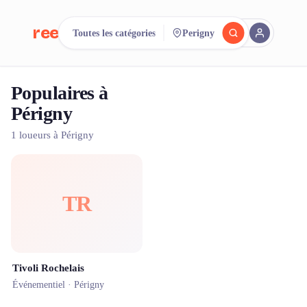
reeent!
Toutes les catégories
Perigny
EN
Populaires à
Cherchez.
Comparez.
Périgny
Louez.
1 loueurs à Périgny
500+ loueurs. Une seule recherche.
TR
Tivoli Rochelais
Événementiel ·
Périgny