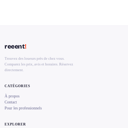
reeent
!
Trouvez des loueurs près de chez vous.
Comparez les prix, avis et horaires. Réservez
directement.
CATÉGORIES
À propos
Contact
Pour les professionnels
EXPLORER