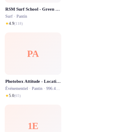
RSM Surf School - Green Surf House Pantin
Surf ·
Pantín
★
4.9
(
118
)
PA
Photobox Attitude - Location Borne photos & Photobooth
Événementiel ·
Pantin
· 996.4 km
★
5.0
(
65
)
1E