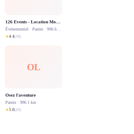
126 Events - Location Mobilier et Matériel Evénementiel Paris et France
Événementiel ·
Pantin
· 996.6 km
★
4.4
(
39
)
OL
Osez l'aventure
Pantin
· 996.1 km
★
5.0
(
20
)