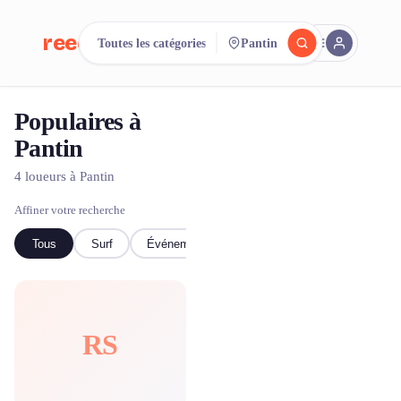
reeent!
Toutes les catégories
Pantin
EN
Populaires à
Cherchez.
Comparez.
Pantin
Louez.
4 loueurs à Pantin
500+ loueurs. Une seule recherche.
Affiner votre recherche
Tous
Surf
Événementiel
RS