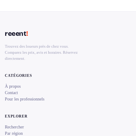
reeent
!
Trouvez des loueurs près de chez vous.
Comparez les prix, avis et horaires. Réservez
directement.
CATÉGORIES
À propos
Contact
Pour les professionnels
EXPLORER
Rechercher
Par région