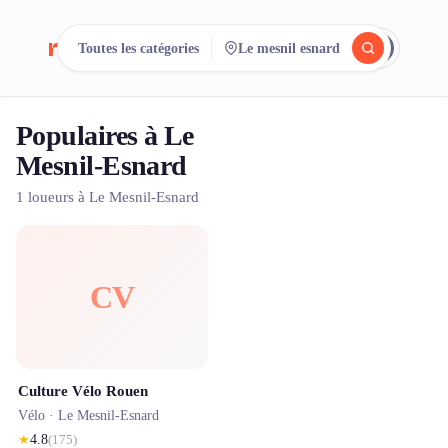
reeent!
Toutes les catégories
Le mesnil esnard
EN
Populaires à Le
Cherchez.
Comparez.
Mesnil-Esnard
Louez.
1 loueurs à Le Mesnil-Esnard
500+ loueurs. Une seule recherche.
CV
Culture Vélo Rouen
Vélo ·
Le Mesnil-Esnard
★
4.8
(
175
)