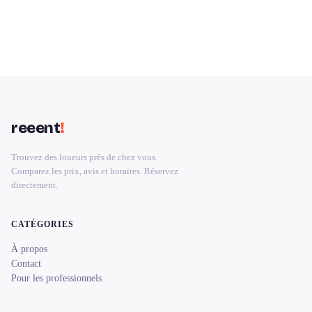
reeent
!
Trouvez des loueurs près de chez vous.
Comparez les prix, avis et horaires. Réservez
directement.
CATÉGORIES
À propos
Contact
Pour les professionnels