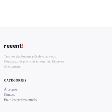
reeent
!
Trouvez des loueurs près de chez vous.
Comparez les prix, avis et horaires. Réservez
directement.
CATÉGORIES
À propos
Contact
Pour les professionnels