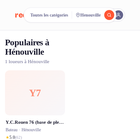
reeent!
Toutes les catégories
Henouville
EN
Populaires à
Cherchez.
Comparez.
Hénouville
Louez.
1 loueurs à Hénouville
500+ loueurs. Une seule recherche.
Y7
Y.C.Rouen 76 (base de plein air d'Hénouville)
Bateau ·
Hénouville
★
5.0
(
62
)