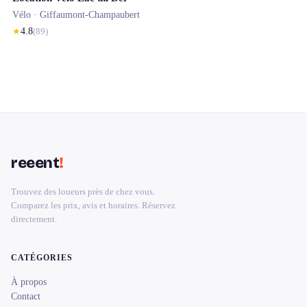
Vélo ·
Giffaumont-Champaubert
★
4.8
(
89
)
reeent
!
Trouvez des loueurs près de chez vous.
Comparez les prix, avis et horaires. Réservez
directement.
CATÉGORIES
À propos
Contact