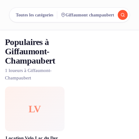
reeent!
Toutes les catégories
Giffaumont champaubert
EN
Populaires à
Cherchez.
Comparez.
Giffaumont-
Louez.
Champaubert
1 loueurs à Giffaumont-
500+ loueurs. Une seule recherche.
Champaubert
LV
Location Velo Lac du Der