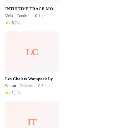
INTUITIVE TRACE MOBILBOARD CONDRIEU
Vélo ·
Condrieu
· 0.1 km
★
4.6
(
74
)
LC
Les Chalets Wampark Lyon Condrieu
Bateau ·
Condrieu
· 0.3 km
★
4.1
(
12
)
IT