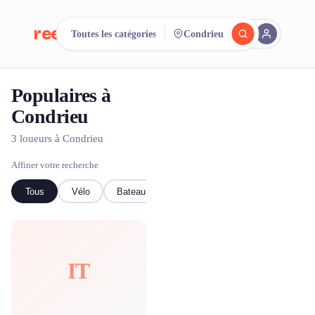
reeent!
Toutes les catégories
Condrieu
EN
Populaires à
Cherchez.
Comparez.
Condrieu
Louez.
3 loueurs à Condrieu
500+ loueurs. Une seule recherche.
Affiner votre recherche
Tous
Vélo
Bateau
IT