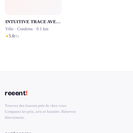
INTUITIVE TRACE AVELOVIARHONA
Vélo ·
Condrieu
· 0.1 km
★
5.0
(
6
)
reeent
!
Trouvez des loueurs près de chez vous.
Comparez les prix, avis et horaires. Réservez
directement.