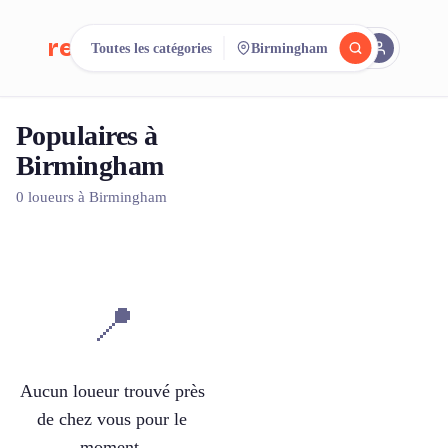
reeent!
Toutes les catégories
Birmingham
EN
Populaires à
Cherchez.
Comparez.
Birmingham
Louez.
0 loueurs à Birmingham
500+ loueurs. Une seule recherche.
📍
Aucun loueur trouvé près
de chez vous pour le
moment.