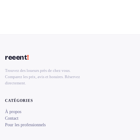
reeent
!
Trouvez des loueurs près de chez vous.
Comparez les prix, avis et horaires. Réservez
directement.
CATÉGORIES
À propos
Contact
Pour les professionnels