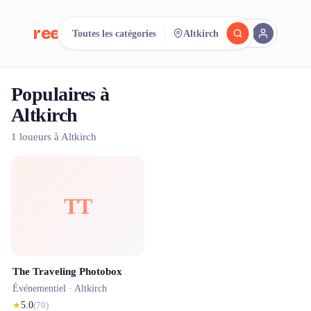
reeent!
Toutes les catégories
Altkirch
EN
Populaires à
Cherchez.
Comparez.
Altkirch
Louez.
1 loueurs à Altkirch
500+ loueurs. Une seule recherche.
TT
The Traveling Photobox
Événementiel ·
Altkirch
★
5.0
(
70
)