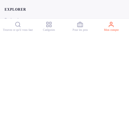
EXPLORER
Rechercher
Par région
Trouvez ce qu'il vous faut
Catégories
Pour les pros
Mon compte
Par département
POUR LES PROFESSIONNELS
Revendiquer votre commerce
MENTIONS LÉGALES
Mentions légales
Politique de confidentialité
CGU
© 2026 reeent! Tous droits réservés.
English