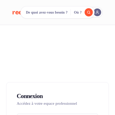
reeent!
De quoi avez-vous besoin ?
Où ?
EN
Cherchez.
Comparez.
Louez.
500+ loueurs. Une seule recherche.
Connexion
Accédez à votre espace professionnel