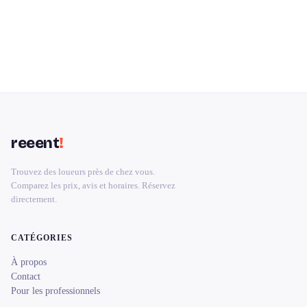
reeent
!
Trouvez des loueurs près de chez vous.
Comparez les prix, avis et horaires. Réservez
directement.
CATÉGORIES
À propos
Contact
Pour les professionnels